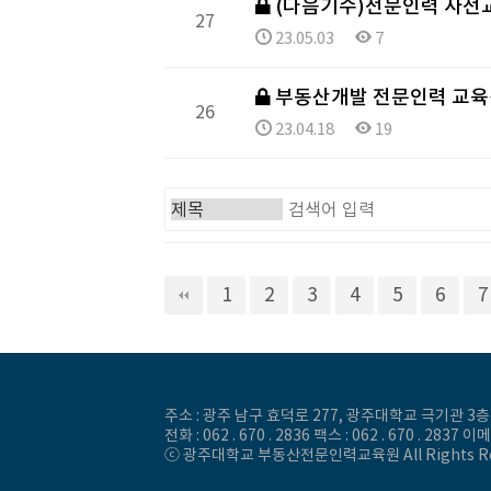
(다음기수)전문인력 사전
27
23.05.03
7
부동산개발 전문인력 교육
26
23.04.18
19
맨끝
1
2
3
4
5
6
7
주소 : 광주 남구 효덕로 277, 광주대학교 극기관 3층
전화 : 062 . 670 . 2836 팩스 : 062 . 670 . 2837
ⓒ
광주대학교 부동산전문인력교육원
All Rights R