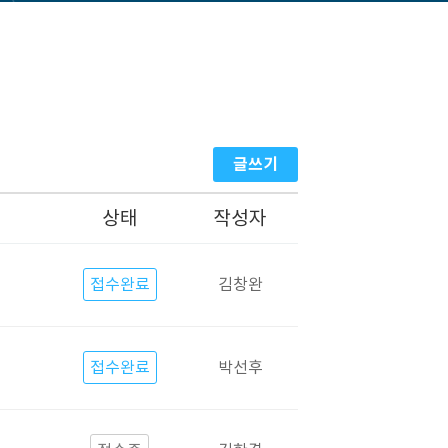
글쓰기
상태
작성자
접수완료
김창완
접수완료
박선후