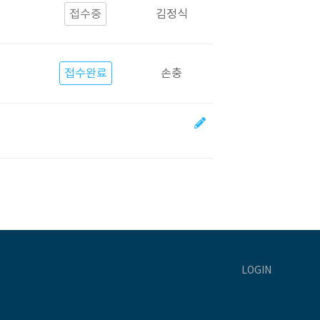
접수중
김정식
접수완료
손충
LOGIN