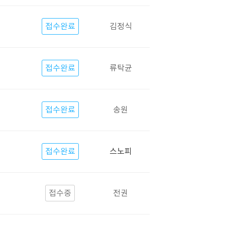
접수완료
김정식
접수완료
류탁균
접수완료
송원
접수완료
스노피
접수중
전권