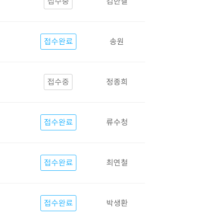
접수중
김한결
접수완료
송원
접수중
정종희
접수완료
류수청
접수완료
최연철
접수완료
박생환